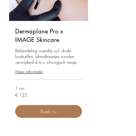
Dermaplane Pro x
IMAGE Skincare
Behandeling waarbij vuil, dode
huidcellen, (dons)haartjes worden
verwijderd d.m.v. chirurgisch mesje
Meer informatie
1 uur
125
€ 125
euro
Boek nu