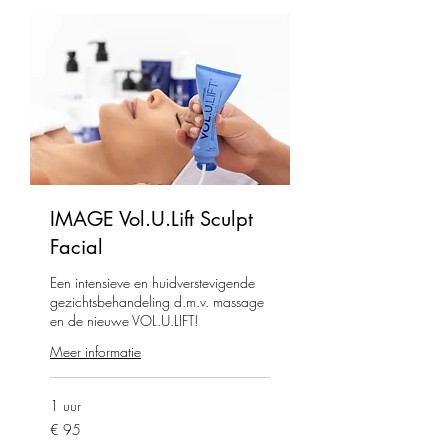
IMAGE Vol.U.Lift Sculpt
Facial
Een intensieve en huidverstevigende
gezichtsbehandeling d.m.v. massage
en de nieuwe VOL.U.LIFT!
Meer informatie
1 uur
95
€ 95
euro