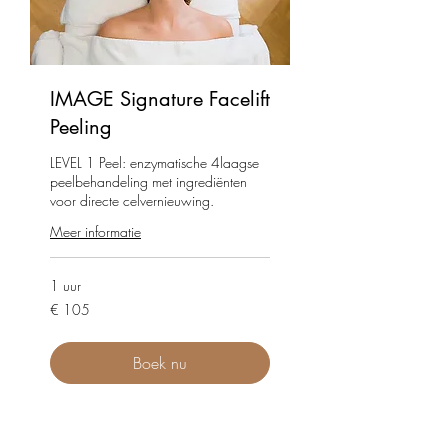
IMAGE Signature Facelift
Peeling
LEVEL 1 Peel: enzymatische 4laagse
peelbehandeling met ingrediënten
voor directe celvernieuwing.
Meer informatie
1 uur
105
€ 105
euro
Boek nu