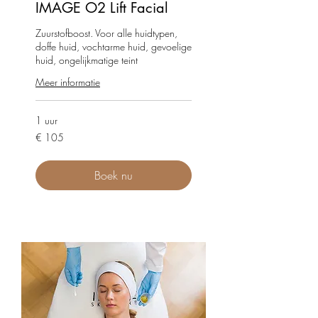
IMAGE O2 Lift Facial
Zuurstofboost. Voor alle huidtypen,
doffe huid, vochtarme huid, gevoelige
huid, ongelijkmatige teint
Meer informatie
1 uur
105
€ 105
euro
Boek nu