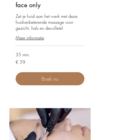
face only
Zet je huid aan het werk met deze
huidverbeterende massage voor
gezicht, hals en decolleté!
Meer informatie
35 min.
59
€ 59
euro
Boek nu