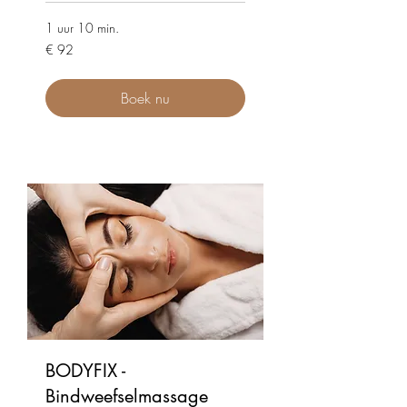
1 uur 10 min.
92
€ 92
euro
Boek nu
BODYFIX -
Bindweefselmassage