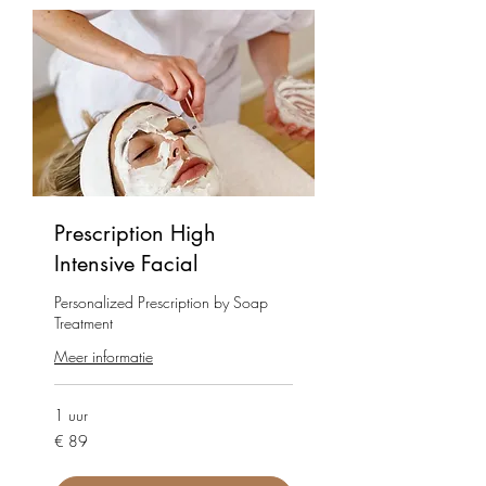
Prescription High
Intensive Facial
Personalized Prescription by Soap
Treatment
Meer informatie
1 uur
89
€ 89
euro