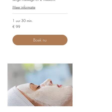
Meer informatie
1 uur 30 min.
99
€ 99
euro
Boek nu