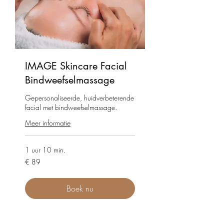
IMAGE Skincare Facial
Bindweefselmassage
Gepersonaliseerde, huidverbeterende
facial met bindweefselmassage.
Meer informatie
1 uur 10 min.
89
€ 89
euro
Boek nu