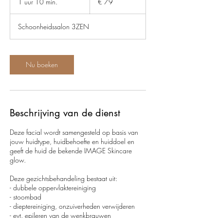
1 uur 10 min.
1
€ 79
u
u
Schoonheidssalon 3ZEN
1
0
m
i
Nu boeken
n
.
Beschrijving van de dienst
Deze facial wordt samengesteld op basis van
jouw huidtype, huidbehoefte en huiddoel en
geeft de huid de bekende IMAGE Skincare
glow.
Deze gezichtsbehandeling bestaat uit:
- dubbele oppervlaktereiniging
- stoombad
- dieptereiniging, onzuiverheden verwijderen
- evt. epileren van de wenkbrauwen