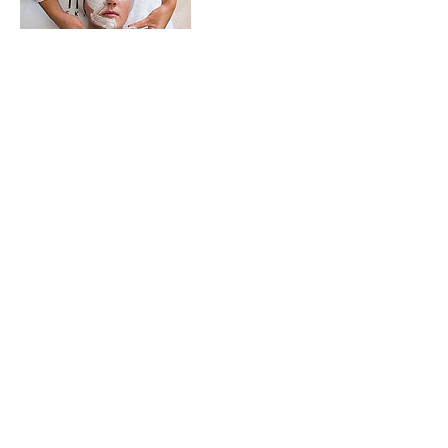
Contactgegevens
Schoonheidssalon 3ZEN, Dubbelhoven 3,
Lisse, Nederland
+31612919404
salon3zen@gmail.com