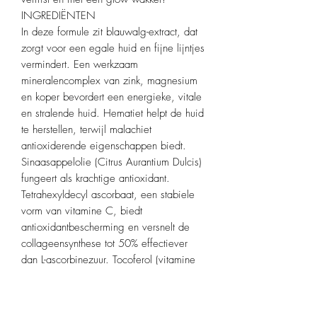
INGREDIËNTEN
In deze formule zit blauwalg-extract, dat
zorgt voor een egale huid en fijne lijntjes
vermindert. Een werkzaam
mineralencomplex van zink, magnesium
en koper bevordert een energieke, vitale
en stralende huid. Hematiet helpt de huid
te herstellen, terwijl malachiet
antioxiderende eigenschappen biedt.
Sinaasappelolie (Citrus Aurantium Dulcis)
fungeert als krachtige antioxidant.
Tetrahexyldecyl ascorbaat, een stabiele
vorm van vitamine C, biedt
antioxidantbescherming en versnelt de
collageensynthese tot 50% effectiever
dan L-ascorbinezuur. Tocoferol (vitamine
E) is ook aanwezig als krachtige
antioxidant, en hyaluronzuur, een
vochtbinder, kan tot 1.000 keer zijn