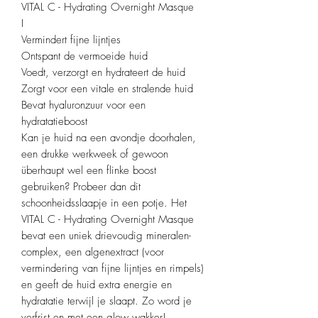
VITAL C - Hydrating Overnight Masque
I
Vermindert fijne lijntjes
Ontspant de vermoeide huid
Voedt, verzorgt en hydrateert de huid
Zorgt voor een vitale en stralende huid
Bevat hyaluronzuur voor een
hydratatieboost
Kan je huid na een avondje doorhalen,
een drukke werkweek of gewoon
überhaupt wel een flinke boost
gebruiken? Probeer dan dit
schoonheidsslaapje in een potje. Het
VITAL C - Hydrating Overnight Masque
bevat een uniek drievoudig mineralen-
complex, een algenextract (voor
vermindering van fijne lijntjes en rimpels)
en geeft de huid extra energie en
hydratatie terwijl je slaapt. Zo word je
verfrist en met een glow wakker!