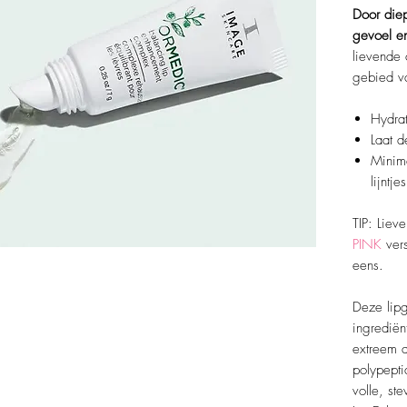
Door diep
gevoel en
lievende 
gebied va
Hydrat
Laat d
Minima
lijntjes
TIP: Liev
PINK
ver
eens.
Deze lipg
ingrediën
extreem d
polypepti
volle, st