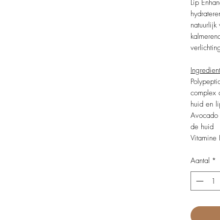
Lip Enha
hydratere
natuurlij
kalmerend
verlichti
Ingredien
Polypepti
complex d
huid en l
Avocado 
de huid
Vitamine 
Aantal
*