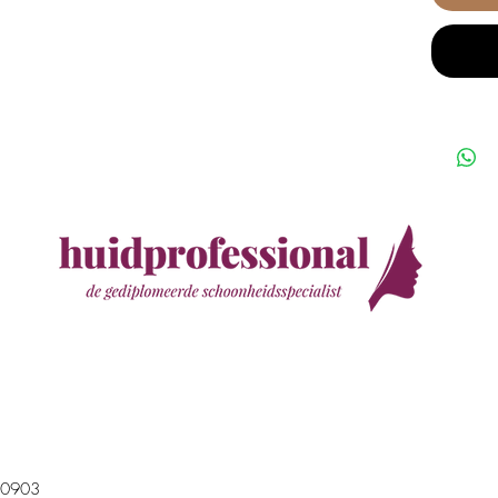
5809
40903