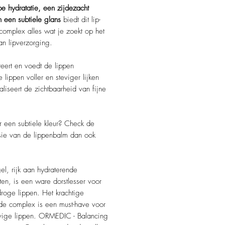
e hydratatie, een zijdezacht
 een subtiele glans
biedt dit lip-
complex alles wat je zoekt op het
n lipverzorging.
eert en voedt de lippen
e lippen voller en steviger lijken
liseert de zichtbaarheid van fijne
er een subtiele kleur? Check de
sie van de lippenbalm dan ook
el, rijk aan hydraterende
ten, is een ware dorstlesser voor
roge lippen. Het krachtige
de complex is een must-have voor
evige lippen. ORMEDIC - Balancing