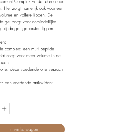
ncement Complex verder dan alleen
n. Het zorgt namelijk ook voor een
k volume en vollere lippen. De
e gel zorgt voor onmiddellijke
ng bij droge, gebarsten lippen.
ten
:
de complex: een multi-peptide
at zorgt voor meer volume in de
ippen
olie: deze voedende olie verzacht
E: een voedende antioxidant
In winkelwagen