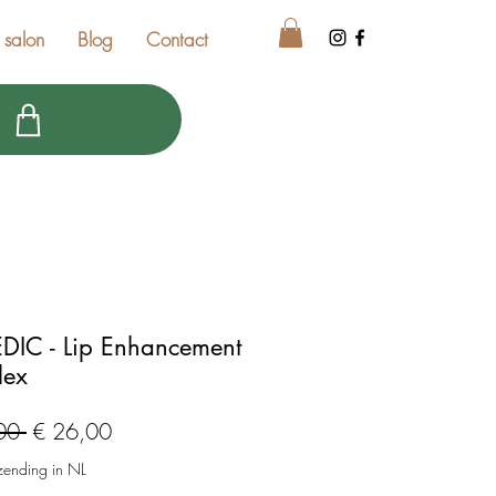
 salon
Blog
Contact
IC - Lip Enhancement
lex
Normale
Verkoopprijs
00 
€ 26,00
prijs
zending in NL