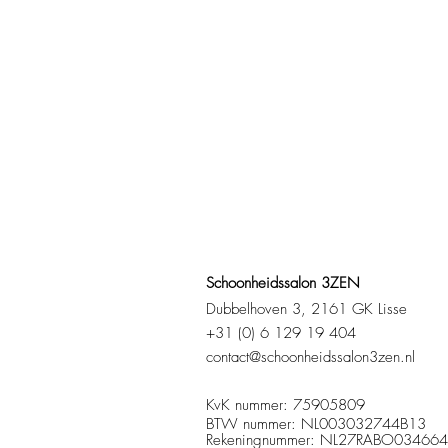
Schoonheidssalon 3ZEN
Dubbelhoven 3, 2161 GK Lisse
+31 (0) 6 129 19 404
contact@schoonheidssalon3zen.nl
K
vK nummer: 7590
BTW nummer: NL003032744B13
Rekeningnummer: NL27RABO03466