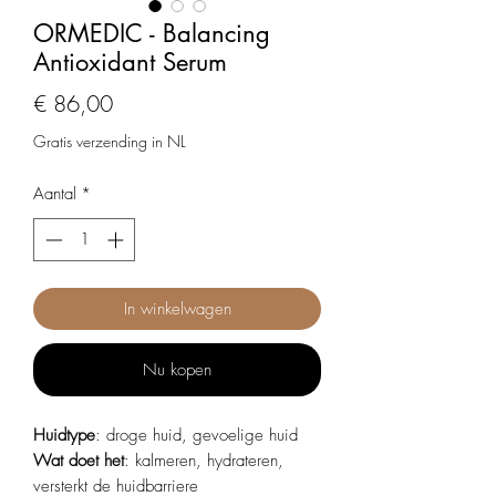
ORMEDIC - Balancing
Antioxidant Serum
Prijs
€ 86,00
Gratis verzending in NL
Aantal
*
In winkelwagen
Nu kopen
Huidtype
: droge huid, gevoelige huid
Wat doet het
: kalmeren, hydrateren,
versterkt de huidbarriere