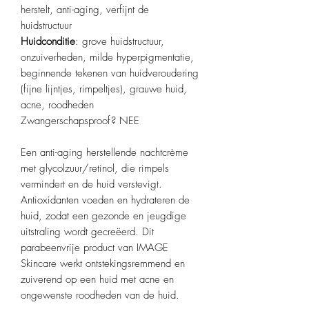
herstelt, anti-aging, verfijnt de
huidstructuur
Huidconditie
: grove huidstructuur,
onzuiverheden, milde hyperpigmentatie,
beginnende tekenen van huidveroudering
(fijne lijntjes, rimpeltjes), grauwe huid,
acne, roodheden
Zwangerschapsproof? NEE
Een anti-aging herstellende nachtcrème
met glycolzuur/retinol, die rimpels
vermindert en de huid verstevigt.
Antioxidanten voeden en hydrateren de
huid, zodat een gezonde en jeugdige
uitstraling wordt gecreëerd. Dit
parabeenvrije product van IMAGE
Skincare werkt ontstekingsremmend en
zuiverend op een huid met acne en
ongewenste roodheden van de huid.