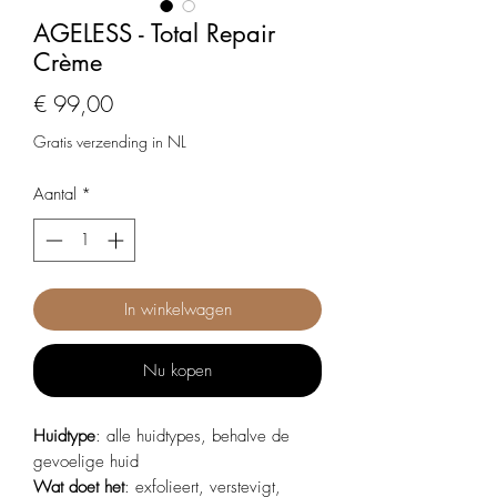
AGELESS - Total Repair
Crème
Prijs
€ 99,00
Gratis verzending in NL
Aantal
*
In winkelwagen
Nu kopen
Huidtype
: alle huidtypes, behalve de
gevoelige huid
Wat doet het
: exfolieert, verstevigt,