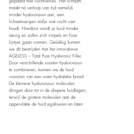
gepaard met vochtverlies. Het lichaam
maakt na verloop van tijd namelijk
minder hyaluronzuur aan, een
lichaamseigen stofje wat vocht vast
houdt. Hierdoor wordt je huid minder
stevig en zullen zich rimpels en fijne
lijntjes gaan vormen. Gelukkig kunnen
we dit bestrijden met het innovatieve
AGELESS – Total Pure Hyaluronic Filler.
Door verschillende soorten hyaluronzuur
te combineren, kunnen we de huid
voorzien van een ware hydratatie boost!
De kleinere hyaluronzuur moleculen
dringen door tot in de diepere huidlagen,
terwijl de grotere moleculen aan de
oppervlakte de huid egaliseren en laten
stralen.
Door de unieke samenstelling van
AGELESS - Total Pure Hyaluronic Filler,
kun je deze filler perfect mixen en