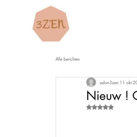
Alle berichten
salon3zen
11 okt 
Nieuw ! G
Beoordeeld met NaN 