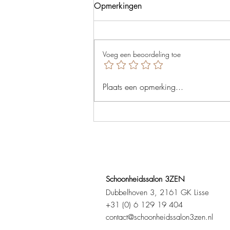
Opmerkingen
Voeg een beoordeling toe
Bindweefselmassage facials
Plaats een opmerking...
bij Schoonheidssalon 3ZEN
in Lisse
Schoonheidssalon 3ZEN
Dubbelhoven 3, 2161 GK Lisse
+31 (0) 6 129 19 404
contact@schoonheidssalon3zen.nl