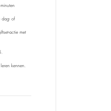
 minuten 
 dag- of 
tset-actie met 
5.
 leren kennen. 