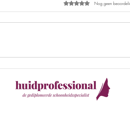
Beoordeeld met 0 uit 5 sterren
Nog geen beoordeli
Retinol
De I
onmi
routi